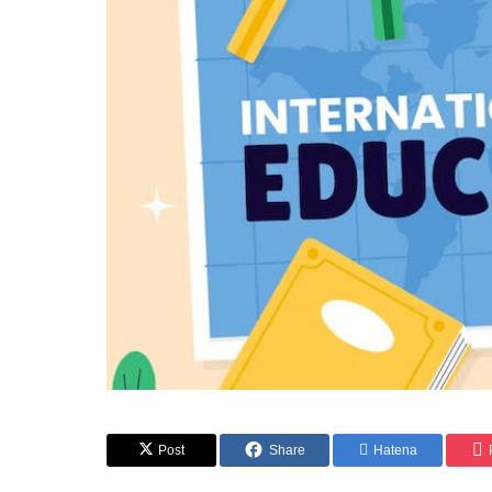
リテラシー
初等・中等教育におけるAI偏見・誤
活用術
Post
Share
Hatena