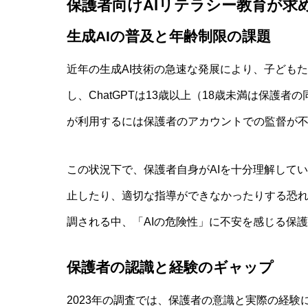
保護者向けAIリテラシー教育が求
活用術
生成AIの普及と年齢制限の課題
近年の生成AI技術の急速な発展により、子ども
し、ChatGPTは13歳以上（18歳未満は保護
が利用するには保護者のアカウントでの監督が
この状況下で、保護者自身がAIを十分理解して
小学生向け生成AI家庭ルール作成ガイ
止したり、適切な指導ができなかったりする恐れ
調される中、「AIの危険性」に不安を感じる保
活用術
保護者の認識と経験のギャップ
2023年の調査では、保護者の意識と実際の経