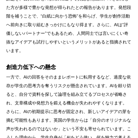
た方が多様で豊かな発想が得られたとの報告があります。発想段
階を補うことで、“白紙に向かう恐怖”を和らげ、学生が創作活動
へ前向きに取り組むきっかけにもなり得ます。さらに、AIは“評
価しないパートナー”でもあるため、人間同士では言いにくい奇
抜なアイデアも試行しやすいというメリットがあると指摘されて
います。
創造力低下への懸念
一方で、AIの回答をそのままレポートに転用するなど、過度な依
存が学生の思考力を奪うリスクが懸念されています。AIを頼り切
ると、自分で資料を探して論理を組み立てるプロセスが省略さ
れ、文章構成や発想力を鍛える機会が失われやすくなります。
さらに、AIの初期提示に思考が固定され、新しいアイデアの芽を
摘む可能性もあります。英国の学生からは「自分のオリジナルな
声が失われるのではないか」という不安も寄せられています。こ
うした理由から、学生自身が「AIをどう使い、何を独力で考える