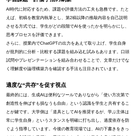
AI時代に対応するため、課題や評価方法の工夫も急務です。たと
えば、初稿を教室内執筆とし、第2稿以降の推敲内容を自己説明
させる方式では、学生がどの段階でAIを使ったかを明らかにし、
思考プロセスを評価できます。
さらに、授業内でChatGPTの出力をあえて取り上げ、学生自身
が批判的に分析・比較する課題を組み込む試みもあります。口頭
試問やプレゼンテーションを組み合わせることで、文章だけでな
く理解度や論理構築力を確認する手法も注目されています。
適度な“共存”を促す視点
最終的には、生成AIは便利なツールでありながら「使い方次第で
創造性を伸ばすも損なうも自由」という認識を学生と共有するこ
とが鍵です。大学側は「道具としてAIを推奨するが、学ぶ主体は
常に学生自身」というスタンスを明確に打ち出し、過度依存を防
ぐよう指導しています。今後の教育現場では、AIの下書きをきっ