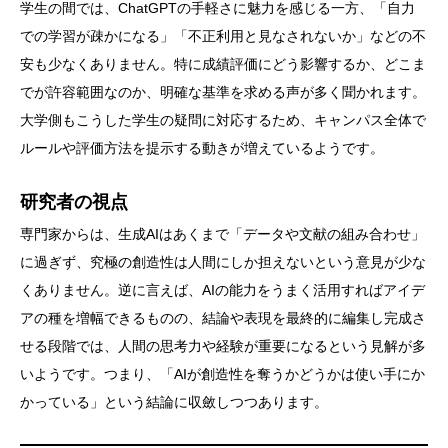
学生の間では、ChatGPTの手軽さに魅力を感じる一方、「自力
での学習が疎かになる」「不正利用と見なされないか」などの不
安も少なくありません。特に成績評価にどう影響するか、どこま
でが許容範囲なのか、明確な基準を求める声が多く聞かれます。
大学側もこうした学生の疑問に対応するため、キャンパス全体で
ルールや評価方法を提示する動きが増えているようです。
研究者の視点
専門家からは、生成AIはあくまで「データや文献の組み合わせ」
に過ぎず、究極の創造性は人間にしか担えないという意見が少な
くありません。逆に言えば、AIの能力をうまく活用すればアイデ
アの種を増幅できるものの、結論や表現を最終的に編集し完成さ
せる段階では、人間の思考力や経験が重要になるという見解が多
いようです。つまり、「AIが創造性を奪うかどうかは使い手にか
かっている」という結論に収斂しつつあります。