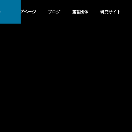
ト
トップページ
ブログ
運営団体
研究サイト
象アプローチ：国内外比較から見る効果的な実践方法