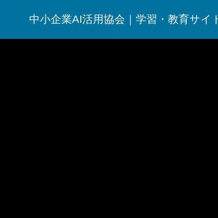
中小企業AI活用協会｜学習・教育サイ
リテラシー
AIリテラシー教育における保護者対