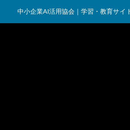
中小企業AI活用協会｜学習・教育サイ
リテラシー
AIリテラシー教育における保護者対