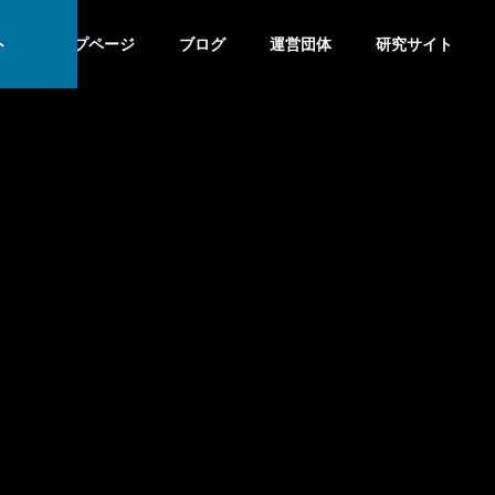
ト
トップページ
ブログ
運営団体
研究サイト
象アプローチ：国内外比較から見る効果的な実践方法