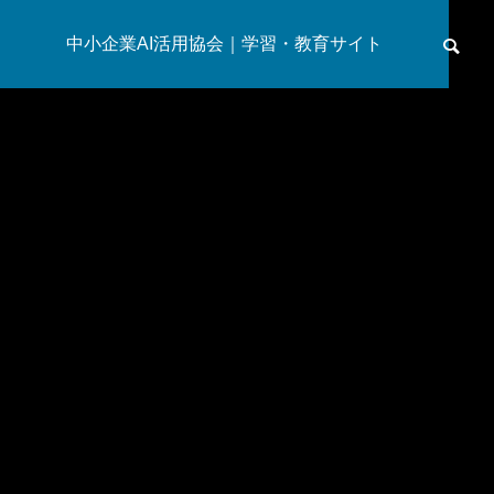
中小企業AI活用協会｜学習・教育サイト
トップページ
ブログ
運営団体
研究サイト
リテラシー
AIリテラシー教育における保護者対象アプローチ：国内外