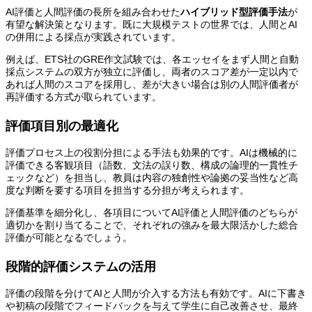
AI評価と人間評価の長所を組み合わせた
ハイブリッド型評価手法
が
有望な解決策となります。既に大規模テストの世界では、人間とAI
の併用による採点が実践されています。
例えば、ETS社のGRE作文試験では、各エッセイをまず人間と自動
採点システムの双方が独立に評価し、両者のスコア差が一定以内で
あれば人間のスコアを採用し、差が大きい場合は別の人間評価者が
再評価する方式が取られています。
評価項目別の最適化
評価プロセス上の役割分担による手法も効果的です。AIは機械的に
評価できる客観項目（語数、文法の誤り数、構成の論理的一貫性チ
ェックなど）を担当し、教員は内容の独創性や論拠の妥当性など高
度な判断を要する項目を担当する分担が考えられます。
評価基準を細分化し、各項目についてAI評価と人間評価のどちらが
適切かを割り当てることで、それぞれの強みを最大限活かした総合
評価が可能となるでしょう。
段階的評価システムの活用
評価の段階を分けてAIと人間が介入する方法も有効です。AIに下書き
や初稿の段階でフィードバックを与えて学生に自己改善させ、最終