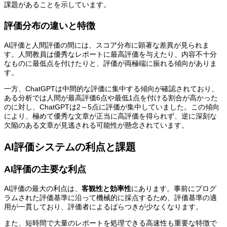
課題があることを示しています。
評価分布の違いと特徴
AI評価と人間評価の間には、スコア分布に顕著な差異が見られま
す。人間教員は優秀なレポートに最高評価を与えたり、内容不十分
なものに最低点を付けたりと、評価が両極端に振れる傾向がありま
す。
一方、ChatGPTは中間的な評価に集中する傾向が確認されており、
ある分析では人間が最高評価6点や最低1点を付ける割合が高かった
のに対し、ChatGPTは2～5点に評価が集中していました。この傾向
により、極めて優秀な文章が正当に高評価を得られず、逆に深刻な
欠陥のある文章が見逃される可能性が懸念されています。
AI評価システムの利点と課題
AI評価の主要な利点
AI評価の最大の利点は、
客観性と効率性
にあります。事前にプログ
ラムされた評価基準に沿って機械的に採点するため、評価基準の適
用が一貫しており、評価者によるばらつきが少なくなります。
また、短時間で大量のレポートを処理できる高速性も重要な特徴で