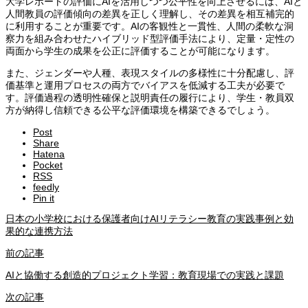
大学レポートの評価にAIを活用しつつ公平性を向上させるには、AIと
人間教員の評価傾向の差異を正しく理解し、その差異を相互補完的
に利用することが重要です。AIの客観性と一貫性、人間の柔軟な洞
察力を組み合わせたハイブリッド型評価手法により、定量・定性の
両面から学生の成果を公正に評価することが可能になります。
また、ジェンダーや人種、表現スタイルの多様性に十分配慮し、評
価基準と運用プロセスの両方でバイアスを低減する工夫が必要で
す。評価過程の透明性確保と説明責任の履行により、学生・教員双
方が納得し信頼できる公平な評価環境を構築できるでしょう。
Post
Share
Hatena
Pocket
RSS
feedly
Pin it
日本の小学校における保護者向けAIリテラシー教育の実践事例と効
果的な連携方法
前の記事
AIと協働する創造的プロジェクト学習：教育現場での実践と課題
次の記事