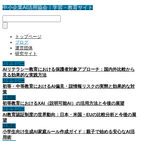
中小企業AI活用協会｜学習・教育サイト
トップページ
ブログ
運営団体
研究サイト
リテラシー
AIリテラシー教育における保護者対象アプローチ：国内外比較から
見る効果的な実践方法
リテラシー
初等・中等教育におけるAI偏見・誤情報リスクの実態と効果的な対
策
活用術
初等教育におけるXAI（説明可能AI）の活用方法と今後の展望
リテラシー
AI教育認証制度の世界動向：日本・米国・EUの比較分析と今後の展
望
活用術
小学生向け生成AI家庭ルール作成ガイド：親子で始める安心なAI活
用術