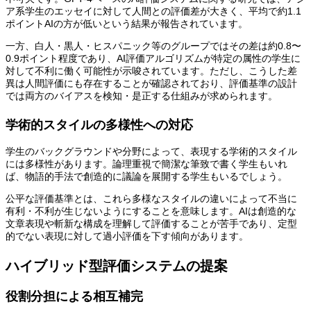
ア系学生のエッセイに対して人間との評価差が大きく、平均で約1.1
ポイントAIの方が低いという結果が報告されています。
一方、白人・黒人・ヒスパニック等のグループではその差は約0.8〜
0.9ポイント程度であり、AI評価アルゴリズムが特定の属性の学生に
対して不利に働く可能性が示唆されています。ただし、こうした差
異は人間評価にも存在することが確認されており、評価基準の設計
では両方のバイアスを検知・是正する仕組みが求められます。
学術的スタイルの多様性への対応
学生のバックグラウンドや分野によって、表現する学術的スタイル
には多様性があります。論理重視で簡潔な筆致で書く学生もいれ
ば、物語的手法で創造的に議論を展開する学生もいるでしょう。
公平な評価基準とは、これら多様なスタイルの違いによって不当に
有利・不利が生じないようにすることを意味します。AIは創造的な
文章表現や斬新な構成を理解して評価することが苦手であり、定型
的でない表現に対して過小評価を下す傾向があります。
ハイブリッド型評価システムの提案
役割分担による相互補完