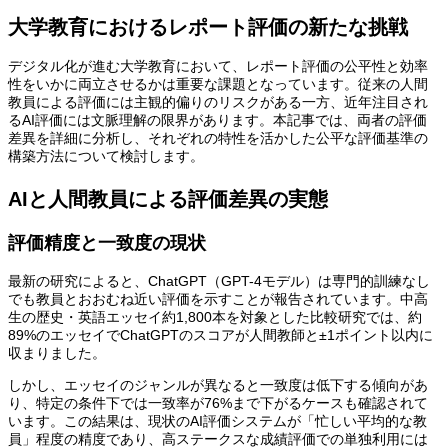
大学教育におけるレポート評価の新たな挑戦
デジタル化が進む大学教育において、レポート評価の公平性と効率
性をいかに両立させるかは重要な課題となっています。従来の人間
教員による評価には主観的偏りのリスクがある一方、近年注目され
るAI評価には文脈理解の限界があります。本記事では、両者の評価
差異を詳細に分析し、それぞれの特性を活かした公平な評価基準の
構築方法について検討します。
AIと人間教員による評価差異の実態
評価精度と一致度の現状
最新の研究によると、ChatGPT（GPT-4モデル）は専門的訓練なし
でも教員とおおむね近い評価を示すことが報告されています。中高
生の歴史・英語エッセイ約1,800本を対象とした比較研究では、約
89%のエッセイでChatGPTのスコアが人間教師と±1ポイント以内に
収まりました。
しかし、エッセイのジャンルが異なると一致度は低下する傾向があ
り、特定の条件下では一致率が76%まで下がるケースも確認されて
います。この結果は、現状のAI評価システムが「忙しい平均的な教
員」程度の精度であり、高ステークスな成績評価での単独利用には