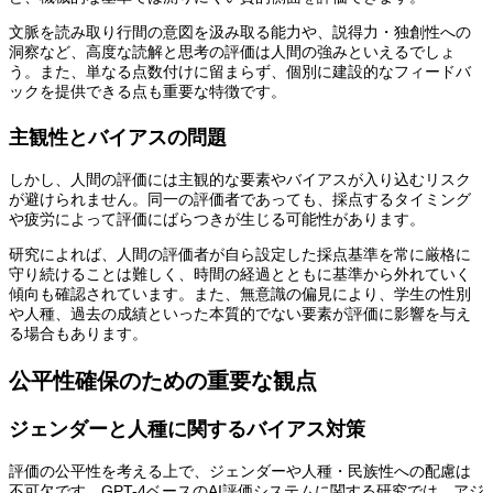
文脈を読み取り行間の意図を汲み取る能力や、説得力・独創性への
洞察など、高度な読解と思考の評価は人間の強みといえるでしょ
う。また、単なる点数付けに留まらず、個別に建設的なフィードバ
ックを提供できる点も重要な特徴です。
主観性とバイアスの問題
しかし、人間の評価には主観的な要素やバイアスが入り込むリスク
が避けられません。同一の評価者であっても、採点するタイミング
や疲労によって評価にばらつきが生じる可能性があります。
研究によれば、人間の評価者が自ら設定した採点基準を常に厳格に
守り続けることは難しく、時間の経過とともに基準から外れていく
傾向も確認されています。また、無意識の偏見により、学生の性別
や人種、過去の成績といった本質的でない要素が評価に影響を与え
る場合もあります。
公平性確保のための重要な観点
ジェンダーと人種に関するバイアス対策
評価の公平性を考える上で、ジェンダーや人種・民族性への配慮は
不可欠です。GPT-4ベースのAI評価システムに関する研究では、アジ