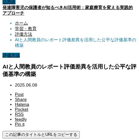
活用術
発達障害児の保護者が知るべきAI活用術：家庭療育を変える実践的
アプローチ
ホーム
学習・教育
評価方法
AIと人間教員のレポート評価差異を活用した公平な評価基準の
構築
評価方法
AIと人間教員のレポート評価差異を活用した公平な評
価基準の構築
2025.06.08
Post
Share
Hatena
Pocket
RSS
feedly
Pin it
この記事のタイトルとURLをコピーする