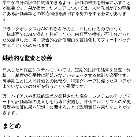
学生が自分の評価に納得できるよう、評価の根拠を明確に示すこと
が重要です。AIが提示したスコアについては、人間教員がその背後
にある評価基準との対応関係を説明する努力をする必要がありま
す。
ブラックボックスなAIの判断をそのまま押し付けるのではなく、
「構成面ではAIが満点と判断したが、内容面で根拠が不十分だった
ため減点した」等、統合的な評価理由を言語化してフィードバック
することが求められます。
継続的な監査と改善
導入したAI採点システムについては、定期的に評価結果を監査・分
析し、精度や公平性に問題がないかチェックする体制が必要です。
毎学期ごとに人間評価との比較や、特定グループに偏ったスコアが
出ていないかの分析を行うことが重要です。
万一バイアスや系統的誤差が発見された場合、システムのアップデ
ートや評価基準の見直しを迅速に実施し、評価アルゴリズムの変更
履歴や検証結果を記録・公開することで説明責任を果たすことがで
きます。
まとめ