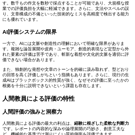
す。数千もの作文を数秒で採点することが可能であり、大規模な授
業での評価負担を大幅に軽減できます。さらに、文法やスペルの誤
り、文章構成の不備といった技術的なミスを高精度で検出する能力
にも優れています。
AI評価システムの限界
一方で、AIには文脈や創造性の理解において明確な限界がありま
す。複雑な論旨展開や皮肉・ユーモア、創造的表現など定型から外
れた要素の評価は苦手であり、斬新な着想や文化的文脈を適切に評
価できない場合があります。
また、独創的な発想や文章のトーンを的確に汲み取れず、型どおり
の回答を高く評価しがちという指摘もあります。さらに、現行の生
成AIはブラックボックス的性質が強く、なぜその評価に至ったかの
根拠を十分に説明できないという課題も存在します。
人間教員による評価の特性
人間評価の強みと洞察力
人間教員による評価の最大の利点は、
経験に根ざした柔軟な判断力
です。レポートの内容的な深みや論理展開の巧妙さ、創意工夫な
ど、機械的な基準では測りにくい質的側面を評価できます。