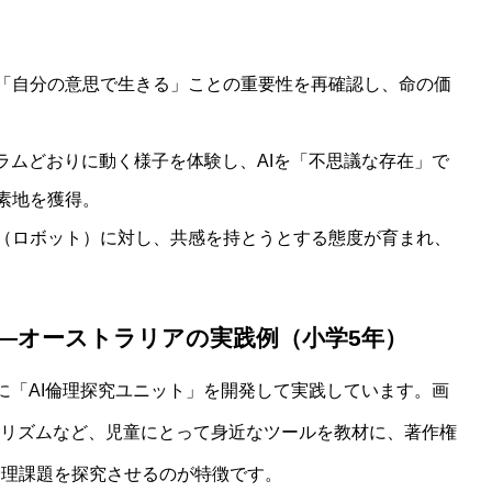
「自分の意思で生きる」ことの重要性を再確認し、命の価
用術：家庭療育を変える実践的アプローチ
ラムどおりに動く様子を体験し、AIを「不思議な存在」で
素地を獲得。
（ロボット）に対し、共感を持とうとする態度が育まれ、
―オーストラリアの実践例（小学5年）
に「AI倫理探究ユニット」を開発して実践しています。画
ゴリズムなど、児童にとって身近なツールを教材に、著作権
倫理課題を探究させるのが特徴です。