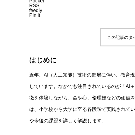
Pocket
RSS
feedly
Pin it
初等教育におけるXAI（説明可能AI
この記事のタ
リテラシー
はじめに
近年、AI（人工知能）技術の進展に伴い、教育
しています。なかでも注目されているのが「AI
徴を体験しながら、命や心、倫理観などの価値
は、小学校から大学に至る各段階で実践されてい
や今後の課題を詳しく解説します。
AI教育認証制度の世界動向：日本・米