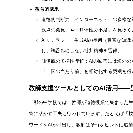
教育的成果
道徳的判断力：インターネット上の多様な
観点の発見」や「具体性の不足」を見抜く
AIリテラシー：生成AIの長所（豊富な知
し、鵜呑みにしない批判精神を習得。
価値観の多様性理解：AIの回答には海外
「自国の当たり前」を相対化する契機を得
教師支援ツールとしてのAI活用――
一部の中学校では、教師が道徳授業で集まった生
答に活かす工夫も行われています。たとえば「
ワードをAIが抽出し、教師はそれをヒントに追