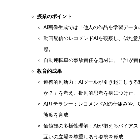
授業のポイント
AI画像生成では「他人の作品を学習デー
動画配信のレコメンドAIを観察し、似た
感。
自動運転車の事故責任を題材に、「誰が責
教育的成果
道徳的判断力：AIツールが引き起こしう
か？」を考え、批判的思考を身につけた。
AIリテラシー：レコメンドAIの仕組みや、
態度を育成。
価値観の多様性理解：AIが抱えるバイア
互いの立場を尊重しあう姿勢を形成。