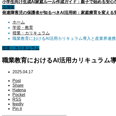
小学生向け生成AI家庭ルール作成ガイド：親子で始める安心な
活用術
発達障害児の保護者が知るべきAI活用術：家庭療育を変える
ホーム
学習・教育
授業・カリキュラム
職業教育におけるAI活用カリキュラム導入と産業界連
授業・カリキュラム
職業教育におけるAI活用カリキュラム
2025.04.17
Post
Share
Hatena
Pocket
RSS
feedly
Pin it