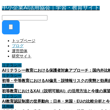
中小企業AI活用協会｜学習・教育サイト
トップページ
ブログ
運営団体
研究サイト
リテラシー
AIリテラシー教育における保護者対象アプローチ：国内外比
リテラシー
初等・中等教育におけるAI偏見・誤情報リスクの実態と効果
活用術
初等教育におけるXAI（説明可能AI）の活用方法と今後の展
リテラシー
AI教育認証制度の世界動向：日本・米国・EUの比較分析と
活用術