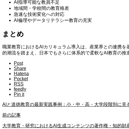
AI指導可能な教員不足
地域間・学校間の教育格差
急速な技術変化への対応
AI倫理やデータリテラシー教育の充実
まとめ
職業教育におけるAIカリキュラム導入は、産業界との連携を
的潮流を踏まえ、日本でもさらに体系的で柔軟なAI教育の推
Post
Share
Hatena
Pocket
RSS
feedly
Pin it
AIと道徳教育の最新実践事例：小・中・高・大学段階別に見
前の記事
大学教育・研究におけるAI生成コンテンツの著作権・知的財